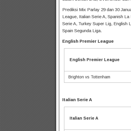
Prediksi Mix Parlay 29 dan 30 Januar
League, Italian Serie A, Spanish La
Serie A, Turkey Super Lig, Englis
Spain Segunda Liga.
English Premier League
English Premier League
Brighton vs Tottenham
Italian Serie A
Italian Serie A