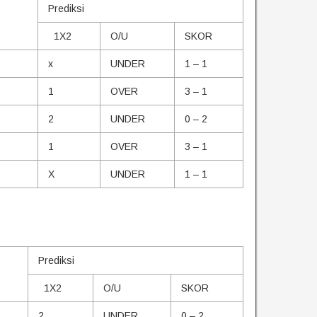
Prediksi
1X2
O/U
SKOR
x
UNDER
1 – 1
1
OVER
3 – 1
2
UNDER
0 – 2
1
OVER
3 – 1
X
UNDER
1 – 1
Prediksi
1X2
O/U
SKOR
2
UNDER
0 – 2