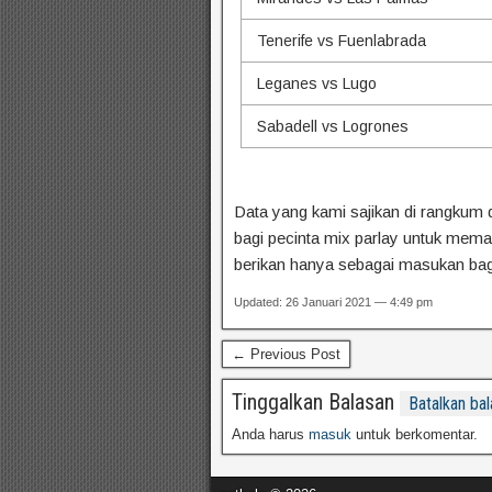
Tenerife vs Fuenlabrada
Leganes vs Lugo
Sabadell vs Logrones
Data yang kami sajikan di rangkum 
bagi pecinta mix parlay untuk mema
berikan hanya sebagai masukan bagi 
Updated: 26 Januari 2021 — 4:49 pm
← Previous Post
Tinggalkan Balasan
Batalkan ba
Anda harus
masuk
untuk berkomentar.