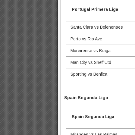
Portugal Primera Liga
Santa Clara vs Belenenses
Porto vs Rio Ave
Moreirense vs Braga
Man City vs Sheff Utd
Sporting vs Benfica
Spain Segunda Liga
Spain Segunda Liga
Mirandes vs Las Palmas