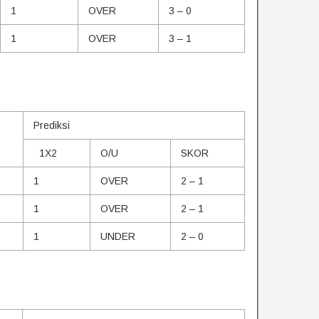
1
OVER
3 – 0
1
OVER
3 – 1
Prediksi
1X2
O/U
SKOR
1
OVER
2 – 1
1
OVER
2 – 1
1
UNDER
2 – 0