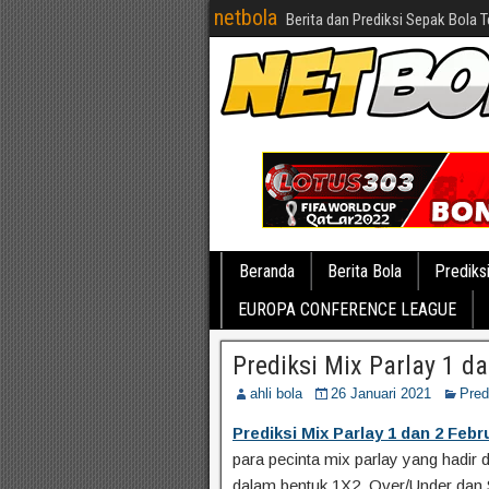
netbola
Berita dan Prediksi Sepak Bola T
Beranda
Berita Bola
Prediks
EUROPA CONFERENCE LEAGUE
Prediksi Mix Parlay 1 d
ahli bola
26 Januari 2021
Pred
Prediksi Mix Parlay 1 dan 2 Febr
para pecinta mix parlay yang hadir 
dalam bentuk 1X2, Over/Under dan 