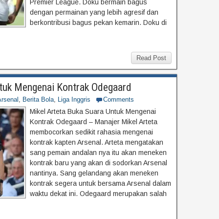
Premier League. Doku bermain bagus
dengan permainan yang lebih agresif dan
berkontribusi bagus pekan kemarin. Doku di
Read Post
ntuk Mengenai Kontrak Odegaard
Arsenal
,
Berita Bola
,
Liga Inggris
Comments
Mikel Arteta Buka Suara Untuk Mengenai
Kontrak Odegaard – Manajer Mikel Arteta
membocorkan sedikit rahasia mengenai
kontrak kapten Arsenal. Arteta mengatakan
sang pemain andalan nya itu akan meneken
kontrak baru yang akan di sodorkan Arsenal
nantinya. Sang gelandang akan meneken
kontrak segera untuk bersama Arsenal dalam
waktu dekat ini. Odegaard merupakan salah