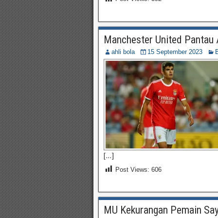
Manchester United Pantau A
ahli bola
15 September 2023
B
[…]
Post Views:
606
MU Kekurangan Pemain Saya