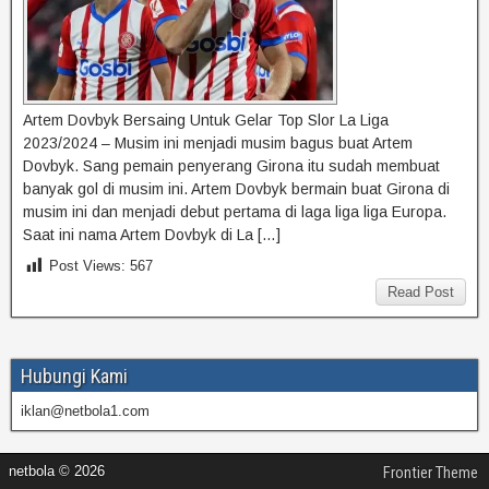
Artem Dovbyk Bersaing Untuk Gelar Top Slor La Liga
2023/2024 – Musim ini menjadi musim bagus buat Artem
Dovbyk. Sang pemain penyerang Girona itu sudah membuat
banyak gol di musim ini. Artem Dovbyk bermain buat Girona di
musim ini dan menjadi debut pertama di laga liga liga Europa.
Saat ini nama Artem Dovbyk di La […]
Post Views:
567
Read Post
Hubungi Kami
iklan@netbola1.com
netbola © 2026
Frontier Theme