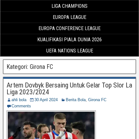
LIGA CHAMPIONS
EUROPA LEAGUE
EUROPA CONFERENCE LEAGUE
KUALIFIKASI PIALA DUNIA 2026
UEFA NATIONS LEAGUE
Kategori:
Girona FC
Artem Dovbyk Bersaing Untuk Gelar Top Slor La
Liga 2023/2024
ahli bola
30 April 2024
Berita Bola
,
Girona FC
Comments