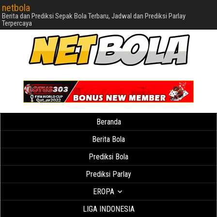
netbola
Berita dan Prediksi Sepak Bola Terbaru, Jadwal dan Prediksi Parlay
Terpercaya
Beranda
Berita Bola
Prediksi Bola
Prediksi Parlay
EROPA
LIGA INDONESIA