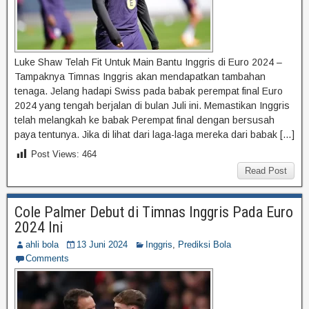
Luke Shaw Telah Fit Untuk Main Bantu Inggris di Euro 2024 –
Tampaknya Timnas Inggris akan mendapatkan tambahan
tenaga. Jelang hadapi Swiss pada babak perempat final Euro
2024 yang tengah berjalan di bulan Juli ini. Memastikan Inggris
telah melangkah ke babak Perempat final dengan bersusah
paya tentunya. Jika di lihat dari laga-laga mereka dari babak […]
Post Views:
464
Read Post
Cole Palmer Debut di Timnas Inggris Pada Euro
2024 Ini
ahli bola
13 Juni 2024
Inggris
,
Prediksi Bola
Comments