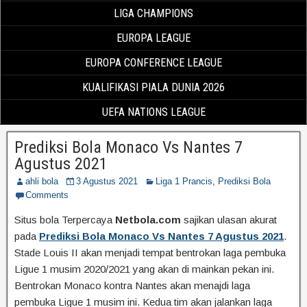
LIGA CHAMPIONS
EUROPA LEAGUE
EUROPA CONFERENCE LEAGUE
KUALIFIKASI PIALA DUNIA 2026
UEFA NATIONS LEAGUE
Prediksi Bola Monaco Vs Nantes 7
Agustus 2021
ahli bola
3 Agustus 2021
Liga 1 Prancis
,
Prediksi Bola
Comments
Situs bola Terpercaya
Netbola.com
sajikan ulasan akurat
pada
Prediksi Bola Monaco Vs Nantes 7 Agustus 2021
.
Stade Louis II akan menjadi tempat bentrokan laga pembuka
Ligue 1 musim 2020/2021 yang akan di mainkan pekan ini.
Bentrokan Monaco kontra Nantes akan menajdi laga
pembuka Ligue 1 musim ini. Kedua tim akan jalankan laga