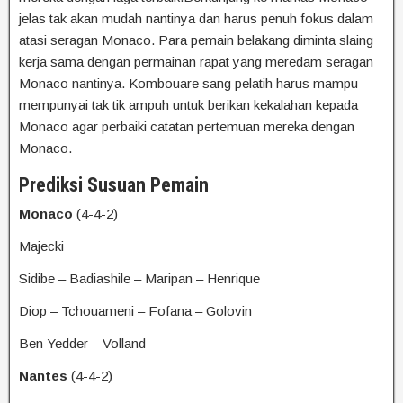
jelas tak akan mudah nantinya dan harus penuh fokus dalam
atasi seragan Monaco. Para pemain belakang diminta slaing
kerja sama dengan permainan rapat yang meredam seragan
Monaco nantinya. Kombouare sang pelatih harus mampu
mempunyai tak tik ampuh untuk berikan kekalahan kepada
Monaco agar perbaiki catatan pertemuan mereka dengan
Monaco.
Prediksi Susuan Pemain
Monaco
(4-4-2)
Majecki
Sidibe – Badiashile – Maripan – Henrique
Diop – Tchouameni – Fofana – Golovin
Ben Yedder – Volland
Nantes
(4-4-2)