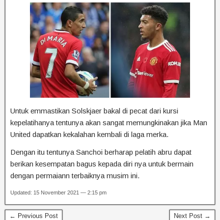
Untuk emmastikan Solskjaer bakal di pecat dari kursi
kepelatihanya tentunya akan sangat memungkinakan jika Man
United dapatkan kekalahan kembali di laga merka.
Dengan itu tentunya Sanchoi berharap pelatih abru dapat
berikan kesempatan bagus kepada diri nya untuk bermain
dengan permaiann terbaiknya musim ini.
Updated: 15 November 2021 — 2:15 pm
← Previous Post
Next Post →