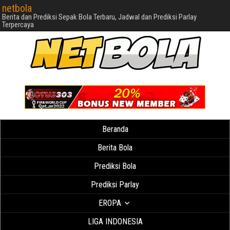
netbola
Berita dan Prediksi Sepak Bola Terbaru, Jadwal dan Prediksi Parlay
Terpercaya
Beranda
Berita Bola
Prediksi Bola
Prediksi Parlay
EROPA
LIGA INDONESIA