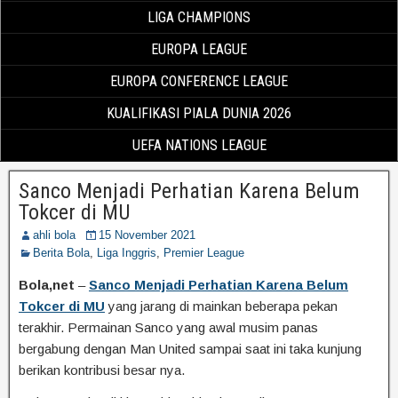
LIGA CHAMPIONS
EUROPA LEAGUE
EUROPA CONFERENCE LEAGUE
KUALIFIKASI PIALA DUNIA 2026
UEFA NATIONS LEAGUE
Sanco Menjadi Perhatian Karena Belum
Tokcer di MU
ahli bola
15 November 2021
Berita Bola
,
Liga Inggris
,
Premier League
Bola,net
–
Sanco Menjadi Perhatian Karena Belum
Tokcer di MU
yang jarang di mainkan beberapa pekan
terakhir. Permainan Sanco yang awal musim panas
bergabung dengan Man United sampai saat ini taka kunjung
berikan kontribusi besar nya.