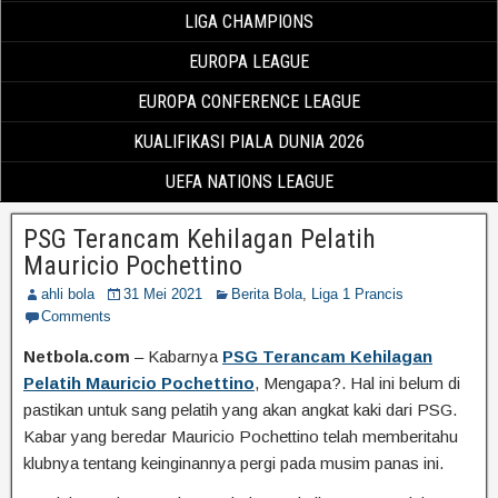
LIGA CHAMPIONS
EUROPA LEAGUE
EUROPA CONFERENCE LEAGUE
KUALIFIKASI PIALA DUNIA 2026
UEFA NATIONS LEAGUE
PSG Terancam Kehilagan Pelatih
Mauricio Pochettino
ahli bola
31 Mei 2021
Berita Bola
,
Liga 1 Prancis
Comments
Netbola.com
– Kabarnya
PSG Terancam Kehilagan
Pelatih Mauricio Pochettino
, Mengapa?. Hal ini belum di
pastikan untuk sang pelatih yang akan angkat kaki dari PSG.
Kabar yang beredar Mauricio Pochettino telah memberitahu
klubnya tentang keinginannya pergi pada musim panas ini.