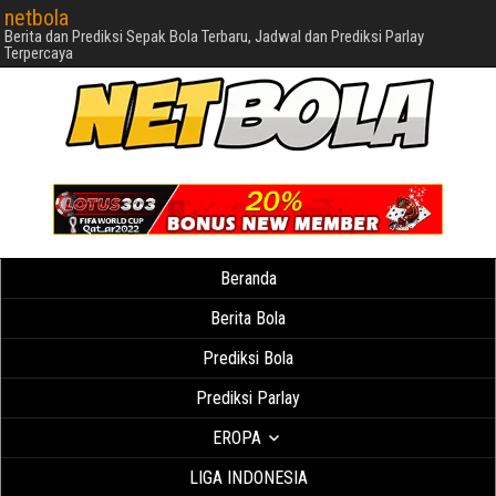
netbola
Berita dan Prediksi Sepak Bola Terbaru, Jadwal dan Prediksi Parlay
Terpercaya
Beranda
Berita Bola
Prediksi Bola
Prediksi Parlay
EROPA
LIGA INDONESIA