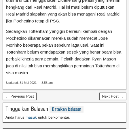
utama untuk menggantikan Zidane sang pelatih yang memilih
hengkang dari Real Madrid. Hal ini masi belum diputuskan
Real Madrid siapakan yang akan bisa menagani Real Madrid
jika Pochettino tetap di PSG.
Sedangkan Tottenham yangigin berreuni kembali dengan
Pochettino dikarenakan mereka sudah memecat Jose
Morinho beberapa pekan sebelum laga usai. Saat ini
Tottenham belum emndapatkan sosok yang benar beanr bisa
perbaiki kinerja para pemain. Pelatih dadakan Ryan Mason
juga di nilai tak bisa membangkitkan permainan Tottenham di
sisa musim.
Updated: 31 Mei 2021 — 3:58 am
← Previous Post
Next Post →
Tinggalkan Balasan
Batalkan balasan
Anda harus
masuk
untuk berkomentar.