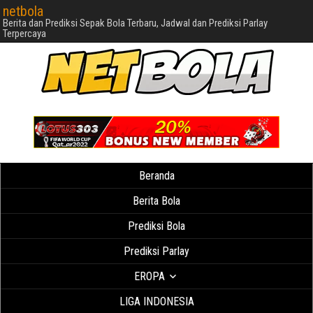
netbola
Berita dan Prediksi Sepak Bola Terbaru, Jadwal dan Prediksi Parlay
Terpercaya
Beranda
Berita Bola
Prediksi Bola
Prediksi Parlay
EROPA
LIGA INDONESIA