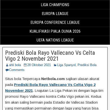
LIGA CHAMPIONS
EUROPA LEAGUE
EUROPA CONFERENCE LEAGUE
KUALIFIKASI PIALA DUNIA 2026
UEFA NATIONS LEAGUE
Prediski Bola Rayo Vallecano Vs Celta
Vigo 2 November 2021
ahli bola
28 Oktober 2021
Liga Spanyol
,
Prediksi Bola
Comments
Situs bola Terpercaya
Netbola.com
sajikan ulasan akurat
pada
Prediski Bola Rayo Vallecano Vs Celta Vigo 2
November 2021
. Lnajutan La Liga Pekan ini dengan laga tim
promosi Rayo Vallecano kontra Celta Vigo pekan ini. Kedua
tim akan saling bermain pada Estadio de Vallecas Stadion
yang memastikan permainan dengan laga yang harus bisa