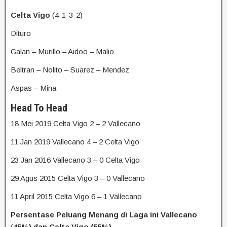
Celta Vigo
(4-1-3-2)
Dituro
Galan – Murillo – Aidoo – Malio
Beltran – Nolito – Suarez – Mendez
Aspas – Mina
Head To Head
18 Mei 2019 Celta Vigo 2 – 2 Vallecano
11 Jan 2019 Vallecano 4 – 2 Celta Vigo
23 Jan 2016 Vallecano 3 – 0 Celta Vigo
29 Agus 2015 Celta Vigo 3 – 0 Vallecano
11 April 2015 Celta Vigo 6 – 1 Vallecano
P
ersentase Peluang Menang di Laga ini
Vallecano
(
45%) dan
Celta Vigo
(55%)