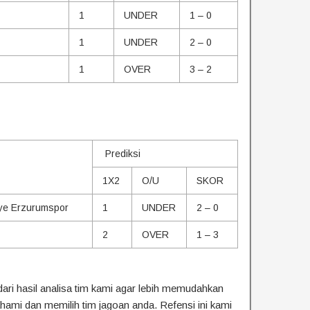
1
UNDER
1 – 0
1
UNDER
2 – 0
1
OVER
3 – 2
Prediksi
1X2
O/U
SKOR
ye Erzurumspor
1
UNDER
2 – 0
2
OVER
1 – 3
dari hasil analisa tim kami agar lebih memudahkan
hami dan memilih tim jagoan anda. Refensi ini kami