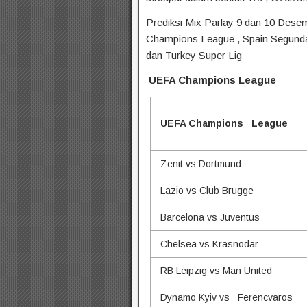
Prediksi Mix Parlay 9 dan 10 Desemb
Champions League , Spain Segunda 
dan Turkey Super Lig
UEFA Champions League
UEFA Champions League
Zenit vs Dortmund
Lazio vs Club Brugge
Barcelona vs Juventus
Chelsea vs Krasnodar
RB Leipzig vs Man United
Dynamo Kyiv vs Ferencvaros