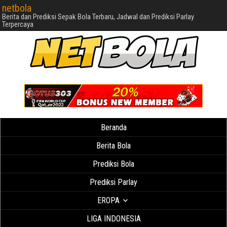
netbola
Berita dan Prediksi Sepak Bola Terbaru, Jadwal dan Prediksi Parlay
Terpercaya
Beranda
Berita Bola
Prediksi Bola
Prediksi Parlay
EROPA
LIGA INDONESIA