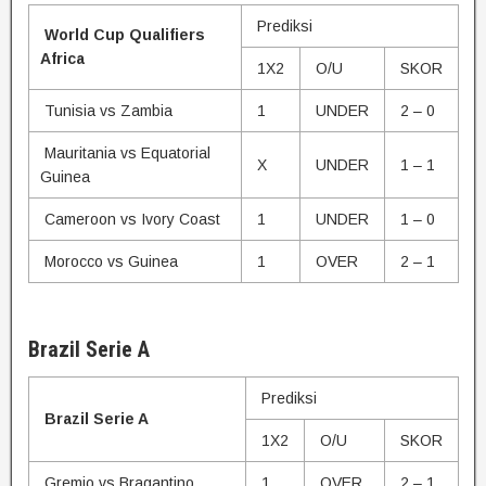
Prediksi
World Cup Qualifiers
Africa
1X2
O/U
SKOR
Tunisia vs Zambia
1
UNDER
2 – 0
Mauritania vs Equatorial
X
UNDER
1 – 1
Guinea
Cameroon vs Ivory Coast
1
UNDER
1 – 0
Morocco vs Guinea
1
OVER
2 – 1
Brazil Serie A
Prediksi
Brazil Serie A
1X2
O/U
SKOR
Gremio vs Bragantino
1
OVER
2 – 1