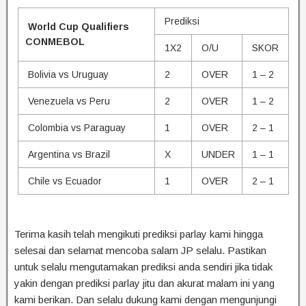
Prediksi
World Cup Qualifiers
CONMEBOL
1X2
O/U
SKOR
Bolivia vs Uruguay
2
OVER
1 – 2
Venezuela vs Peru
2
OVER
1 – 2
Colombia vs Paraguay
1
OVER
2 – 1
Argentina vs Brazil
X
UNDER
1 – 1
Chile vs Ecuador
1
OVER
2 – 1
Terima kasih telah mengikuti prediksi parlay kami hingga
selesai dan selamat mencoba salam JP selalu. Pastikan
untuk selalu mengutamakan prediksi anda sendiri jika tidak
yakin dengan prediksi parlay jitu dan akurat malam ini yang
kami berikan. Dan selalu dukung kami dengan mengunjungi