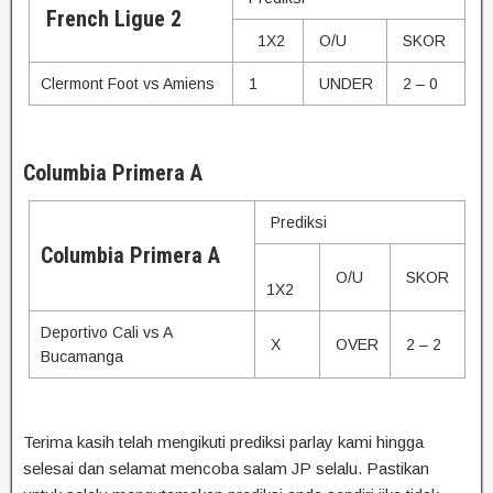
French Ligue 2
1X2
O/U
SKOR
Clermont Foot vs Amiens
1
UNDER
2 – 0
Columbia Primera A
Prediksi
Columbia Primera A
O/U
SKOR
1X2
Deportivo Cali vs A
X
OVER
2 – 2
Bucamanga
Terima kasih telah mengikuti prediksi parlay kami hingga
selesai dan selamat mencoba salam JP selalu. Pastikan