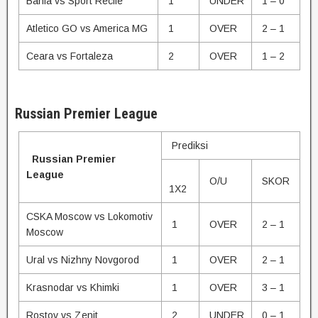
Bahia vs Sport Recife
1
UNDER
1 – 0
Atletico GO vs America MG
1
OVER
2 – 1
Ceara vs Fortaleza
2
OVER
1 – 2
Russian Premier League
Prediksi
Russian Premier
League
O/U
SKOR
1X2
CSKA Moscow vs Lokomotiv
1
OVER
2 – 1
Moscow
Ural vs Nizhny Novgorod
1
OVER
2 – 1
Krasnodar vs Khimki
1
OVER
3 – 1
Rostov vs Zenit
2
UNDER
0 – 1