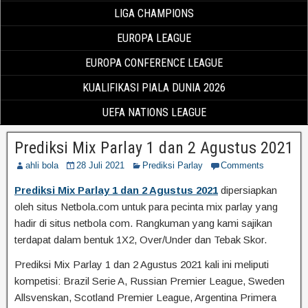
LIGA CHAMPIONS
EUROPA LEAGUE
EUROPA CONFERENCE LEAGUE
KUALIFIKASI PIALA DUNIA 2026
UEFA NATIONS LEAGUE
Prediksi Mix Parlay 1 dan 2 Agustus 2021
ahli bola
28 Juli 2021
Prediksi Parlay
Comments
Prediksi Mix Parlay 1 dan 2 Agustus 2021
dipersiapkan
oleh situs Netbola.com untuk para pecinta mix parlay yang
hadir di situs netbola com. Rangkuman yang kami sajikan
terdapat dalam bentuk 1X2, Over/Under dan Tebak Skor.
Prediksi Mix Parlay 1 dan 2 Agustus 2021 kali ini meliputi
kompetisi: Brazil Serie A, Russian Premier League, Sweden
Allsvenskan, Scotland Premier League, Argentina Primera