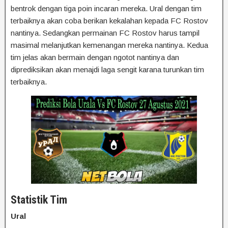
bentrok dengan tiga poin incaran mereka. Ural dengan tim
terbaiknya akan coba berikan kekalahan kepada FC Rostov
nantinya. Sedangkan permainan FC Rostov harus tampil
masimal melanjutkan kemenangan mereka nantinya. Kedua
tim jelas akan bermain dengan ngotot nantinya dan
diprediksikan akan menajdi laga sengit karana turunkan tim
terbaiknya.
Statistik Tim
Ural