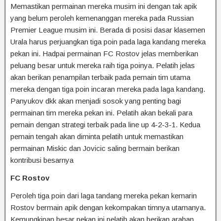
Memastikan permainan mereka musim ini dengan tak apik
yang belum peroleh kemenanggan mereka pada Russian
Premier League musim ini. Berada di posisi dasar klasemen
Urala harus perjuangkan tiga poin pada laga kandang mereka
pekan ini. Hadpai permainan FC Rostov jelas memberikan
peluang besar untuk mereka raih tiga poinya. Pelatih jelas
akan berikan penampilan terbaik pada pemain tim utama
mereka dengan tiga poin incaran mereka pada laga kandang.
Panyukov dkk akan menjadi sosok yang penting bagi
permainan tim mereka pekan ini. Pelatih akan bekali para
pemain dengan strategi terbaik pada line up 4-2-3-1. Kedua
pemain tengah akan diminta pelatih untuk memastikan
permainan Miskic dan Jovicic saling bermain berikan
kontribusi besarnya
FC Rostov
Peroleh tiga poin dari laga tandang mereka pekan kemarin
Rostov bermain apik dengan kekompakan timnya utamanya.
Kemungkinan besar pekan ini pelatih akan berikan arahan