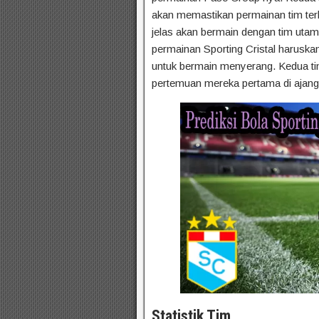
akan memastikan permainan tim ter
jelas akan bermain dengan tim ut
permainan Sporting Cristal haruska
untuk bermain menyerang. Kedua tim
pertemuan mereka pertama di ajang 
Statistik Tim