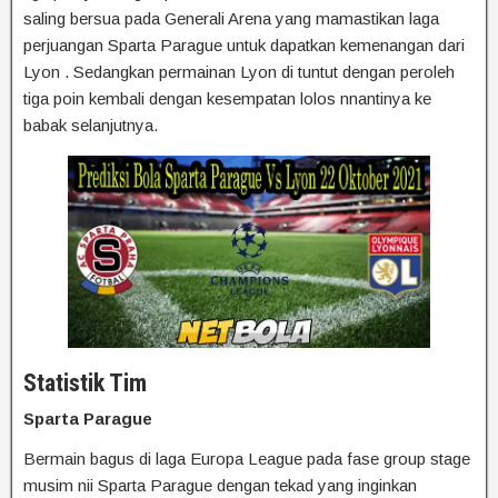
saling bersua pada Generali Arena yang mamastikan laga
perjuangan Sparta Parague untuk dapatkan kemenangan dari
Lyon . Sedangkan permainan Lyon di tuntut dengan peroleh
tiga poin kembali dengan kesempatan lolos nnantinya ke
babak selanjutnya.
Statistik Tim
Sparta Parague
Bermain bagus di laga Europa League pada fase group stage
musim nii Sparta Parague dengan tekad yang inginkan