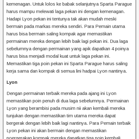
kemenagan. Untuk lolos ke babak selanjutnya Sparta Parague
harus mampu melewati laga pekan ini dengan kemenagan.
Hadapi Lyon pekan ini tentunya tak akan mudah meski
bermain pada markas mereka sendiri. Para Pemain utama
harus bisa bermain saling kompak agar memastikan
permainan mereka dengan lebih baik lagi pekan ini. Dua laga
sebelumnya dengan permainan yang apik dapatkan 4 poinya
harus bisa menjadi modal kuat untuk laga pekan ini.
Memastikan tiga poin pekan ini Sparta Parague harus saling
kerja sama dan kompak di semua lini hadpai Lyon nantinya.
Lyon
Dengan permainan terbaik mereka pada ajang ini Lyon
memastikan poin penuh di dua laga sebelumnya. Permainan
Lyon yang berambisi pada musim nii akan kembali mereka
tunjukan dengan memastikan tim utama mereka dapat
bergerak dengan lebih baik lagi nantinya. Para Pemain terbaik
Lyon pekan ini akan bermain dengan memastikan
poergerakan kompak mereka dapatkan tiga poin kembali.