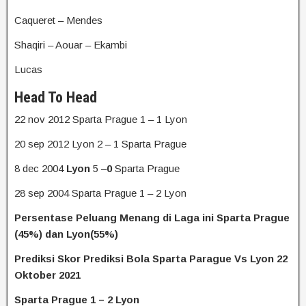
Caqueret – Mendes
Shaqiri – Aouar – Ekambi
Lucas
Head To Head
22 nov 2012 Sparta Prague 1 – 1 Lyon
20 sep 2012 Lyon 2 – 1 Sparta Prague
8 dec 2004
Lyon
5 –
0
Sparta Prague
28 sep 2004 Sparta Prague 1 – 2 Lyon
P
ersentase Peluang Menang di Laga ini
Sparta Prague
(45%) dan
Lyon
(55%)
Prediksi Skor Prediksi Bola Sparta Parague Vs Lyon 22
Oktober 2021
Sparta Prague 1 – 2 Lyon