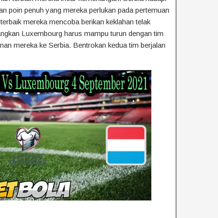
an poin penuh yang mereka perlukan pada pertemuan
 terbaik mereka mencoba berikan keklahan telak
angkan Luxembourg harus mampu turun dengan tim
nan mereka ke Serbia. Bentrokan kedua tim berjalan