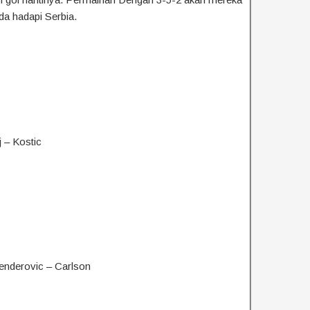
da hadapi Serbia.
j – Kostic
enderovic – Carlson