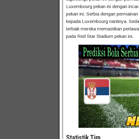
Luxembourg pekan ini dengan incar
pekan ini. Serbia dengan permainan
kepada Luxembourg nantinya. Sed
terbaik mereka memastikan perlawa
pada Red Star Stadium pekan ini.
Statistik Tim