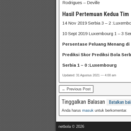
Rodrigues – Deville
Hasil Pertemuan Kedua Tim
14 Nov 2019 Serbia 3 – 2 :Luxemb
10 Sept 2019 Luxembourg 1 – 3 Ser
P
ersentase Peluang Menang di 
Prediksi Skor Prediksi Bola Se
Serbia 1 – 0 :Luxembourg
Updated: 31 Agustus 2021 — 4:00 am
← Previous Post
Tinggalkan Balasan
Batalkan ba
Anda harus
masuk
untuk berkomentar.
netbola © 2026