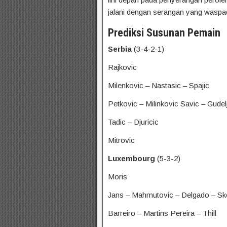
jalani dengan serangan yang waspa
Prediksi Susunan Pemain
Serbia
(3-4-2-1)
Rajkovic
Milenkovic – Nastasic – Spajic
Petkovic – Milinkovic Savic – Gudel
Tadic – Djuricic
Mitrovic
Luxembourg
(5-3-2)
Moris
Jans – Mahmutovic – Delgado – Sk
Barreiro – Martins Pereira – Thill