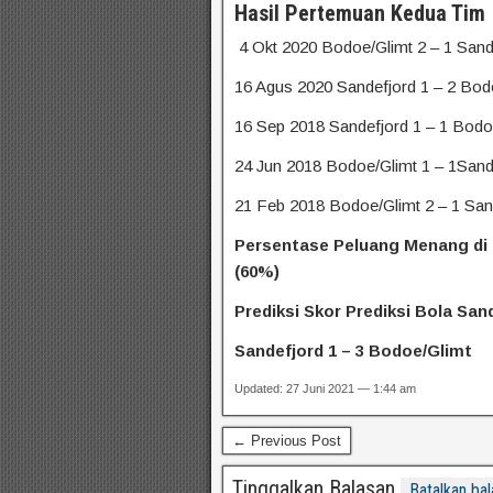
Hasil Pertemuan Kedua Tim
4 Okt 2020 Bodoe/Glimt 2 – 1 Sand
16 Agus 2020 Sandefjord 1 – 2 Bod
16 Sep 2018 Sandefjord 1 – 1 Bodo
24 Jun 2018 Bodoe/Glimt 1 – 1Sand
21 Feb 2018 Bodoe/Glimt 2 – 1 San
Persentase Peluang Menang di 
(60%)
Prediksi Skor Prediksi Bola San
Sandefjord 1 – 3 Bodoe/Glimt
Updated: 27 Juni 2021 — 1:44 am
← Previous Post
Tinggalkan Balasan
Batalkan ba