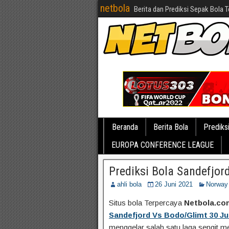
netbola
Berita dan Prediksi Sepak Bola T
Beranda
Berita Bola
Prediks
EUROPA CONFERENCE LEAGUE
Prediksi Bola Sandefjor
ahli bola
26 Juni 2021
Norway 
Situs bola Terpercaya
Netbola.co
Sandefjord Vs Bodo/Glimt 30 Ju
menggelar salah satu laga sengit me