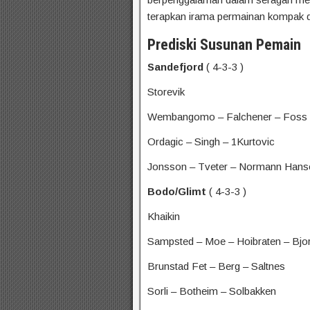
terapkan irama permainan kompak d
Prediski Susunan Pemain
Sandefjord
( 4-3-3 )
Storevik
Wembangomo – Falchener – Foss 
Ordagic – Singh – 1Kurtovic
Jonsson – Tveter – Normann Hans
Bodo/Glimt
( 4-3-3 )
Khaikin
Sampsted – Moe – Hoibraten – Bjo
Brunstad Fet – Berg – Saltnes
Sorli – Botheim – Solbakken