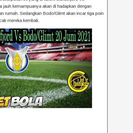
da jauh kemampuanya akan di hadapkan dengan
an rumah. Sedangkan Bodo/Glimt akan incar tiga poin
ncak mereka kembali.