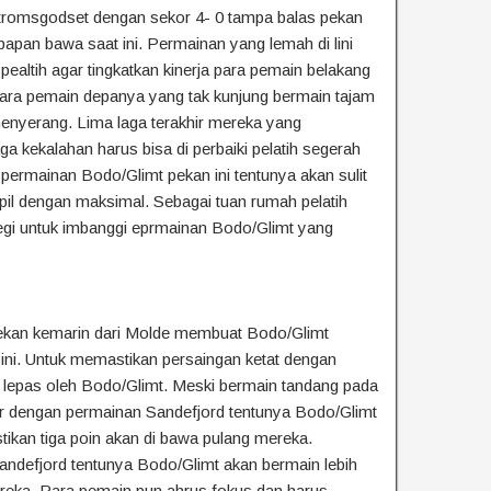
tromsgodset dengan sekor 4- 0 tampa balas pekan
papan bawa saat ini. Permainan yang lemah di lini
pealtih agar tingkatkan kinerja para pemain belakang
para pemain depanya yang tak kunjung bermain tajam
menyerang. Lima laga terakhir mereka yang
 kekalahan harus bisa di perbaiki pelatih segerah
 permainan Bodo/Glimt pekan ini tentunya akan sulit
mpil dengan maksimal. Sebagai tuan rumah pelatih
egi untuk imbanggi eprmainan Bodo/Glimt yang
 pekan kemarin dari Molde membuat Bodo/Glimt
 ini. Untuk memastikan persaingan ketat dengan
di lepas oleh Bodo/Glimt. Meski bermain tandang pada
ar dengan permainan Sandefjord tentunya Bodo/Glimt
tikan tiga poin akan di bawa pulang mereka.
ndefjord tentunya Bodo/Glimt akan bermain lebih
eka. Para pemain pun ahrus fokus dan harus