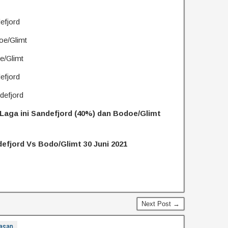
efjord
oe/Glimt
e/Glimt
efjord
defjord
Laga ini
Sandefjord
(40%) dan Bodoe/Glimt
defjord Vs Bodo/Glimt 30 Juni 2021
Next Post →
lasan