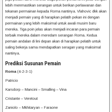
lebih menmastikan serangan untuk berikan perlawanan dan
tekanan permainan kepada Roma nantinya. Vlahovic dkk akan
menjadi pemain yang di harapkan pelatih pekan ini dengan
permainan yang lebih maksimal untuk awali musim baru
mereka. Tiga poin jelas akan menjadi incaran para pemain
terbaik mereka dalam meredam serangan Roma. Kedua
pemain andalan di lini depan akan di harapkan pelatih untuk
saling bekerja sama mendapatkan seragan yang maksimal
nantinya.
Prediksi Susunan Pemain
Roma
(4-2-3-1)
Patricio
Karsdorp – Mancini –
Smalling – Vina
Cristante – Veretout
Zaniolo – Mkhitaryan – Faraone