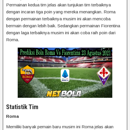
Permainan kedua tim jelas akan tunjukan tim terbaiknya
dengan incaran tiga poin yang mereka menangkan. Roma
dengan permainan terbaiknya musim ini akan mencoba
bermain dengan lebih baik. Sedangkan permainan Fiorentina
dengan laga terbaiknya musim ini akan coba raih poin dari
Roma.
Statistik Tim
Roma
Memiliki banyak pemain baru musim ini Roma jelas akan