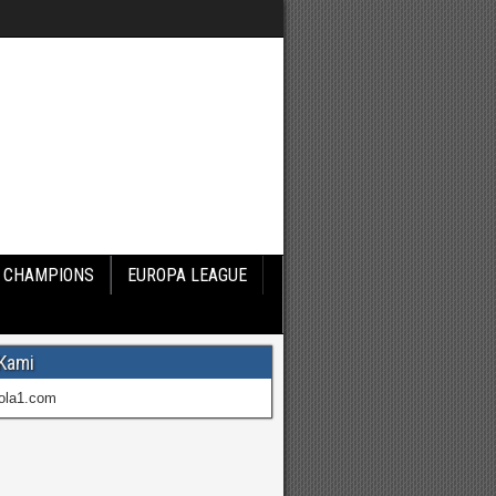
A CHAMPIONS
EUROPA LEAGUE
Kami
ola1.com