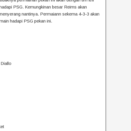
a hadapi PSG. Kemungkinan besar Reims akan
 menyerang nantinya. Permaiann sekema 4-3-3 akan
rmain hadapi PSG pekan ini.
Diallo
et