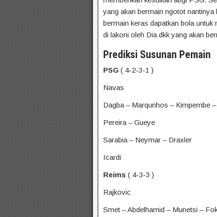
yang akan bermain ngotot nantiny
bermain keras dapatkan bola untuk
di lakoni oleh Dia dkk yang akan be
Prediksi Susunan Pemain
PSG
( 4-2-3-1 )
Navas
Dagba – Marqunhos – Kimpembe – 
Pereira – Gueye
Sarabia – Neymar – Draxler
Icardi
Reims
( 4-3-3 )
Rajkovic
Smet – Abdelhamid – Munetsi – Fok