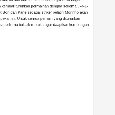
ih kembali turunkan permainan dengna sekema 3-4-1-
 Son dan Kane sebagai striker pelatih Morinho akan
pekan ini. Untuk semua pemain yang diturunkan
busi perfoma terbaik mereka agar daaptkan kemenagan