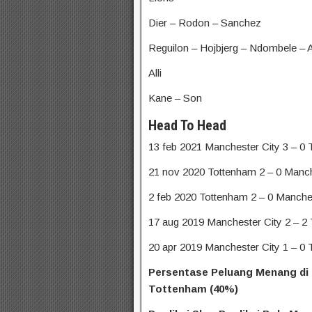
Dier – Rodon – Sanchez
Reguilon – Hojbjerg – Ndombele – A
Alli
Kane – Son
Head To Head
13 feb 2021 Manchester City 3 – 0
21 nov 2020 Tottenham 2 – 0 Manch
2 feb 2020 Tottenham 2 – 0 Manche
17 aug 2019 Manchester City 2 – 2
20 apr 2019 Manchester City 1 – 0
Persentase Peluang Menang di 
Tottenham
(40%)