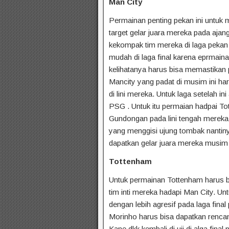
Man City
Permainan penting pekan ini untuk
target gelar juara mereka pada ajan
kekompak tim mereka di laga pekan 
mudah di laga final karena eprmain
kelihatanya harus bisa memastikan 
Mancity yang padat di musim ini h
di lini mereka. Untuk laga setelah i
PSG . Untuk itu permaian hadpai T
Gundongan pada lini tengah merek
yang menggisi ujung tombak nantiny
dapatkan gelar juara mereka musim i
Tottenham
Untuk permainan Tottenham harus b
tim inti mereka hadapi Man City. Unt
dengan lebih agresif pada laga final
Morinho harus bisa dapatkan rencan
Kane dkk kembali di uji di alga fina