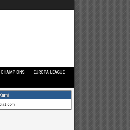
A CHAMPIONS
EUROPA LEAGUE
Kami
ola1.com