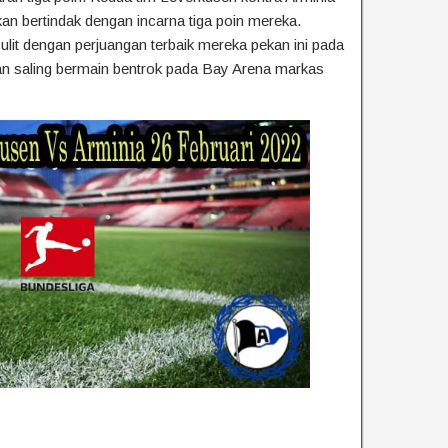
n bertindak dengan incarna tiga poin mereka.
lit dengan perjuangan terbaik mereka pekan ini pada
an saling bermain bentrok pada Bay Arena markas