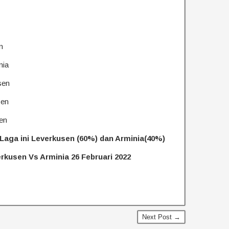
n
nia
sen
sen
sen
Laga ini
Leverkusen (60%) dan Arminia(40%)
erkusen Vs Arminia 26 Februari 2022
Next Post →