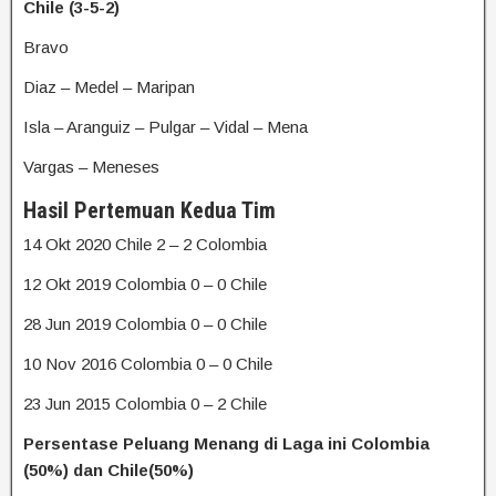
Chile (3-5-2)
Bravo
Diaz – Medel – Maripan
Isla – Aranguiz – Pulgar – Vidal – Mena
Vargas – Meneses
Hasil Pertemuan Kedua Tim
14 Okt 2020 Chile 2 – 2 Colombia
12 Okt 2019 Colombia 0 – 0 Chile
28 Jun 2019 Colombia 0 – 0 Chile
10 Nov 2016 Colombia 0 – 0 Chile
23 Jun 2015 Colombia 0 – 2 Chile
P
ersentase Peluang Menang di Laga ini
Colombia
(50%) dan
Chile
(50%)