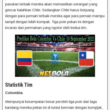
pasukan terbaik mereka akan memastikan serangan yang
gencar kalahkan Chile. Sedangkan Chile harus berjuang
dengan para pemain terbaik mereka agar para pemain mampu
tampil dengan lebih kompak. Tiga poin pekan ini dengan
incaran dan permainan yang ngotot oleh kedua tim.
Statistik Tim
Colombia
Mempunyai kesempatan besar peroleh tiga poin dari laga
kandang mereka pekan ini di tuntut bermain dengan komp[ak.