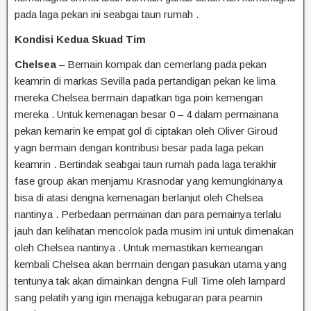
pada laga pekan ini seabgai taun rumah .
Kondisi Kedua Skuad Tim
Chelsea
– Bemain kompak dan cemerlang pada pekan
keamrin di markas Sevilla pada pertandigan pekan ke lima
mereka Chelsea bermain dapatkan tiga poin kemengan
mereka . Untuk kemenagan besar 0 – 4 dalam permainana
pekan kemarin ke empat gol di ciptakan oleh Oliver Giroud
yagn bermain dengan kontribusi besar pada laga pekan
keamrin . Bertindak seabgai taun rumah pada laga terakhir
fase group akan menjamu Krasnodar yang kemungkinanya
bisa di atasi dengna kemenagan berlanjut oleh Chelsea
nantinya . Perbedaan permainan dan para pemainya terlalu
jauh dan kelihatan mencolok pada musim ini untuk dimenakan
oleh Chelsea nantinya . Untuk memastikan kemeangan
kembali Chelsea akan bermain dengan pasukan utama yang
tentunya tak akan dimainkan dengna Full Time oleh lampard
sang pelatih yang igin menajga kebugaran para peamin