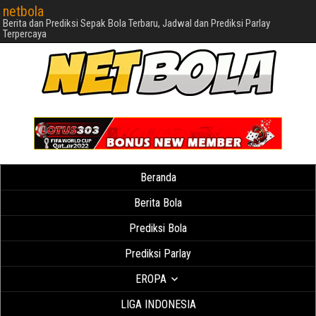
netbola
Berita dan Prediksi Sepak Bola Terbaru, Jadwal dan Prediksi Parlay
Terpercaya
Beranda
Berita Bola
Prediksi Bola
Prediksi Parlay
EROPA
LIGA INDONESIA