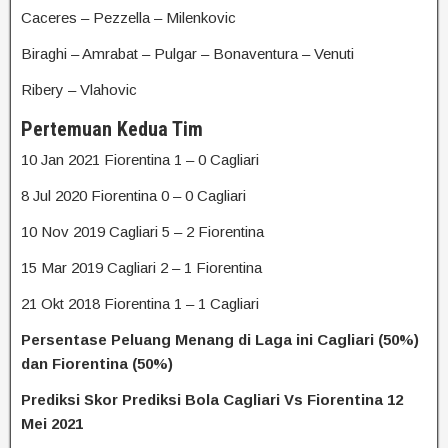
Caceres – Pezzella – Milenkovic
Biraghi – Amrabat – Pulgar – Bonaventura – Venuti
Ribery – Vlahovic
Pertemuan Kedua Tim
10 Jan 2021 Fiorentina 1 – 0 Cagliari
8 Jul 2020 Fiorentina 0 – 0 Cagliari
10 Nov 2019 Cagliari 5 – 2 Fiorentina
15 Mar 2019 Cagliari 2 – 1 Fiorentina
21 Okt 2018 Fiorentina 1 – 1 Cagliari
Persentase Peluang Menang di Laga ini Cagliari
(50%)
dan Fiorentina (50%)
Prediksi Skor Prediksi Bola Cagliari Vs Fiorentina 12
Mei 2021