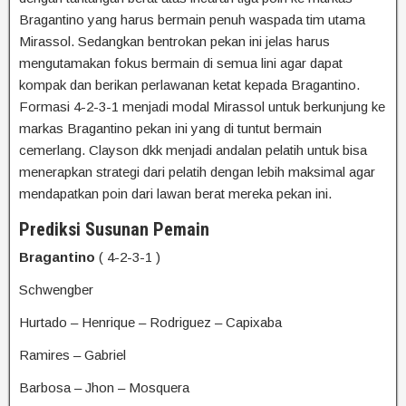
Bragantino yang harus bermain penuh waspada tim utama
Mirassol. Sedangkan bentrokan pekan ini jelas harus
mengutamakan fokus bermain di semua lini agar dapat
kompak dan berikan perlawanan ketat kepada Bragantino.
Formasi 4-2-3-1 menjadi modal Mirassol untuk berkunjung ke
markas Bragantino pekan ini yang di tuntut bermain
cemerlang. Clayson dkk menjadi andalan pelatih untuk bisa
menerapkan strategi dari pelatih dengan lebih maksimal agar
mendapatkan poin dari lawan berat mereka pekan ini.
Prediksi Susunan Pemain
Bragantino
( 4-2-3-1 )
Schwengber
Hurtado – Henrique – Rodriguez – Capixaba
Ramires – Gabriel
Barbosa – Jhon – Mosquera