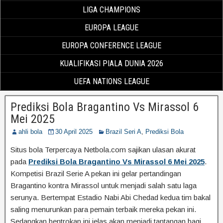
LIGA CHAMPIONS
EUROPA LEAGUE
EUROPA CONFERENCE LEAGUE
KUALIFIKASI PIALA DUNIA 2026
UEFA NATIONS LEAGUE
Prediksi Bola Bragantino Vs Mirassol 6
Mei 2025
ahli bola
30 April 2025
Brazil Seri A
,
Prediksi Bola
Situs bola Terpercaya Netbola.com sajikan ulasan akurat
pada
Prediksi Bola Bragantino Vs Mirassol 6 Mei 2025
.
Kompetisi Brazil Serie A pekan ini gelar pertandingan
Bragantino kontra Mirassol untuk menjadi salah satu laga
serunya. Bertempat Estadio Nabi Abi Chedad kedua tim bakal
saling menurunkan para pemain terbaik mereka pekan ini.
Sedangkan bentrokan ini jelas akan menjadi tantangan bagi