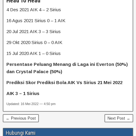
Head To Head
4 Des 2021 AIK 4 – 2 Sirius
16 Agus 2021 Sirius 0 – 1 AIK
20 Jul 2021 AIK 3 – 3 Sirius
29 Okt 2020 Sirius 0 – 0 AIK
15 Jul 2020 AIK 1 – 0 Sirius
Persentase Peluang Menang di Laga ini
Everton
(50%)
dan Crystal Palace
(50%)
Prediksi Skor Prediksi Bola AIK Vs Sirius 21 Mei 2022
AIK 3 – 1 Sirius
Updated: 16 Mei 2022 — 4:50 pm
← Previous Post
Next Post →
Hubungi Kami