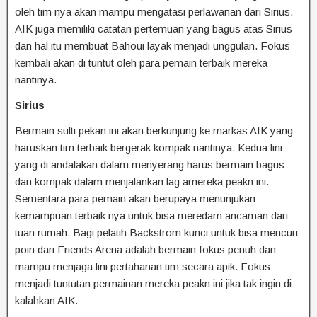
oleh tim nya akan mampu mengatasi perlawanan dari Sirius.
AIK juga memiliki catatan pertemuan yang bagus atas Sirius
dan hal itu membuat Bahoui layak menjadi unggulan. Fokus
kembali akan di tuntut oleh para pemain terbaik mereka
nantinya.
Sirius
Bermain sulti pekan ini akan berkunjung ke markas AIK yang
haruskan tim terbaik bergerak kompak nantinya. Kedua lini
yang di andalakan dalam menyerang harus bermain bagus
dan kompak dalam menjalankan lag amereka peakn ini.
Sementara para pemain akan berupaya menunjukan
kemampuan terbaik nya untuk bisa meredam ancaman dari
tuan rumah. Bagi pelatih Backstrom kunci untuk bisa mencuri
poin dari Friends Arena adalah bermain fokus penuh dan
mampu menjaga lini pertahanan tim secara apik. Fokus
menjadi tuntutan permainan mereka peakn ini jika tak ingin di
kalahkan AIK.