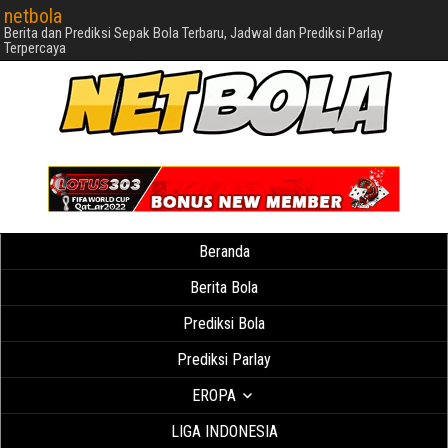
netbola
Berita dan Prediksi Sepak Bola Terbaru, Jadwal dan Prediksi Parlay
Terpercaya
Beranda
Berita Bola
Prediksi Bola
Prediksi Parlay
EROPA
LIGA INDONESIA