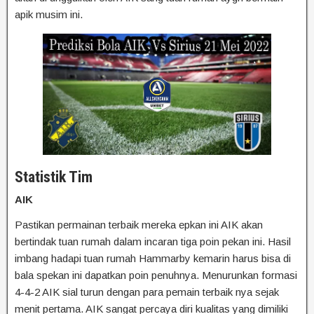
apik musim ini.
Statistik Tim
AIK
Pastikan permainan terbaik mereka epkan ini AIK akan
bertindak tuan rumah dalam incaran tiga poin pekan ini. Hasil
imbang hadapi tuan rumah Hammarby kemarin harus bisa di
bala spekan ini dapatkan poin penuhnya. Menurunkan formasi
4-4-2 AIK sial turun dengan para pemain terbaik nya sejak
menit pertama. AIK sangat percaya diri kualitas yang dimiliki