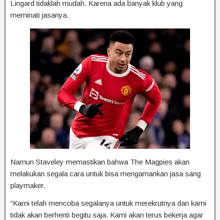
Lingard tidaklah mudah. Karena ada banyak klub yang
meminati jasanya.
Namun Staveley memastikan bahwa The Magpies akan
melakukan segala cara untuk bisa mengamankan jasa sang
playmaker.
“Kami telah mencoba segalanya untuk merekrutnya dan kami
tidak akan berhenti begitu saja. Kami akan terus bekerja agar