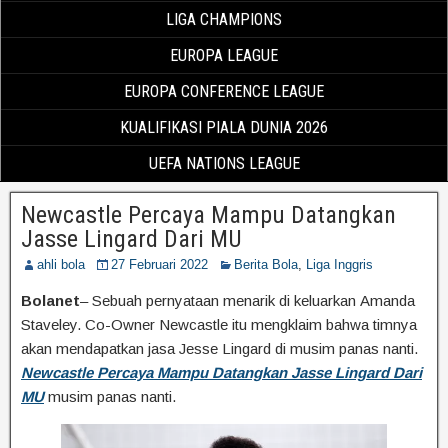
LIGA CHAMPIONS
EUROPA LEAGUE
EUROPA CONFERENCE LEAGUE
KUALIFIKASI PIALA DUNIA 2026
UEFA NATIONS LEAGUE
Newcastle Percaya Mampu Datangkan
Jasse Lingard Dari MU
ahli bola
27 Februari 2022
Berita Bola
,
Liga Inggris
Bolanet
– Sebuah pernyataan menarik di keluarkan Amanda
Staveley. Co-Owner Newcastle itu mengklaim bahwa timnya
akan mendapatkan jasa Jesse Lingard di musim panas nanti.
Newcastle Percaya Mampu Datangkan Jasse Lingard Dari
MU
musim panas nanti.