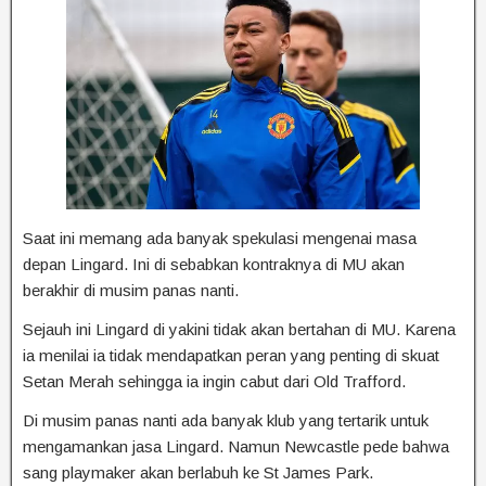
Saat ini memang ada banyak spekulasi mengenai masa
depan Lingard. Ini di sebabkan kontraknya di MU akan
berakhir di musim panas nanti.
Sejauh ini Lingard di yakini tidak akan bertahan di MU. Karena
ia menilai ia tidak mendapatkan peran yang penting di skuat
Setan Merah sehingga ia ingin cabut dari Old Trafford.
Di musim panas nanti ada banyak klub yang tertarik untuk
mengamankan jasa Lingard. Namun Newcastle pede bahwa
sang playmaker akan berlabuh ke St James Park.