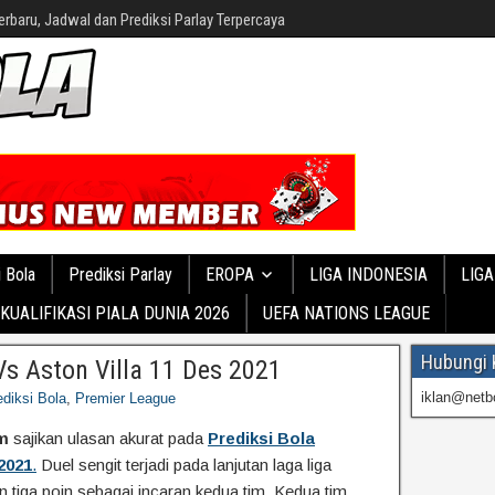
erbaru, Jadwal dan Prediksi Parlay Terpercaya
i Bola
Prediksi Parlay
EROPA
LIGA INDONESIA
LIG
KUALIFIKASI PIALA DUNIA 2026
UEFA NATIONS LEAGUE
Hubungi 
 Vs Aston Villa 11 Des 2021
iklan@netb
ediksi Bola
,
Premier League
m
sajikan ulasan akurat pada
Prediksi Bola
2021
.
Duel sengit terjadi pada lanjutan laga liga
tiga poin sebagai incaran kedua tim. Kedua tim