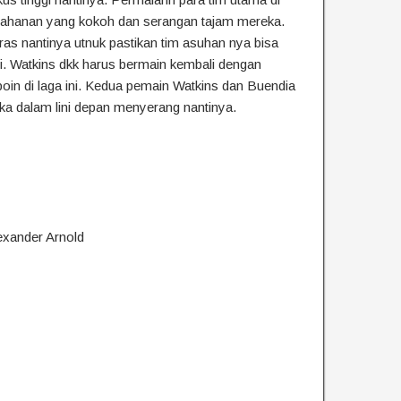
rtahanan yang kokoh dan serangan tajam mereka.
ras nantinya utnuk pastikan tim asuhan nya bisa
ni. Watkins dkk harus bermain kembali dengan
poin di laga ini. Kedua pemain Watkins dan Buendia
ka dalam lini depan menyerang nantinya.
exander Arnold