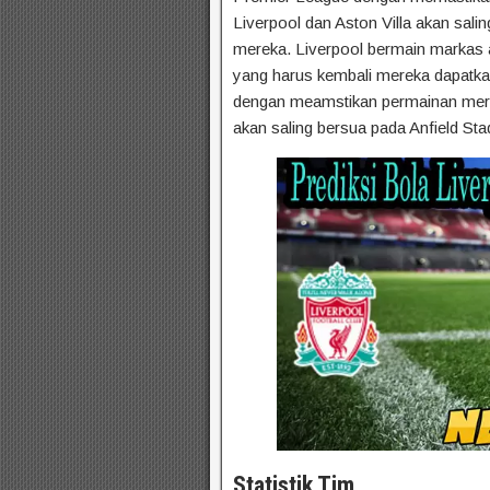
Liverpool dan Aston Villa akan salin
mereka. Liverpool bermain markas 
yang harus kembali mereka dapatk
dengan meamstikan permainan mereka
akan saling bersua pada Anfield Stad
Statistik Tim