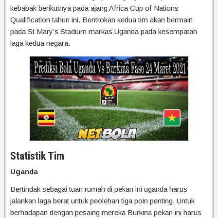
kebabak berikutnya pada ajang Africa Cup of Nations
Qualification tahun ini. Bentrokan kedua tim akan bermain
pada St Mary’s Stadium markas Uganda pada kesempatan
laga kedua negara.
Statistik Tim
Uganda
Bertindak sebagai tuan rumah di pekan ini uganda harus
jalankan laga berat untuk peolehan tiga poin penting. Untuk
berhadapan dengan pesaing mereka Burkina pekan ini harus