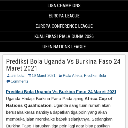
LIGA CHAMPIONS
EUROPA LEAGUE
EUROPA CONFERENCE LEAGUE
KUALIFIKASI PIALA DUNIA 2026
UEFA NATIONS LEAGUE
Prediksi Bola Uganda Vs Burkina Faso 24
Maret 2021
ahli bola
19 Maret 2021
Piala Afrika
,
Prediksi Bola
Comments
Prediksi Bola Uganda Vs Burkina Faso 24 Maret 2021
–
Uganda Hadapi Burkina Faso Pada ajang
Africa Cup of
Nations Qualification
. Uganda sang tuan rumah akan
berusaha keras nantinya dapatkan tiga poin yang akan
membuka jalan mereka ke babak selanjutnya. Sedangkan
Burkina Faso Haruskan tiga poin lagi agar bisa pastikan