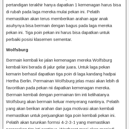
pertandigan terakhir hanya dapatkan 1 kemenagan harus bisa
di rubah pada laga mereka mulai pekan ini. Pelatih
memastikan akan terus memberikan arahan agar anak
asuhynya bisa bermain dengan bagus pada laga mereka
pekan ini. Tiga poin pekan ini harus bisa dapatkan untuk
perbaiki posisi klasemen sementar.
Wolfsburg
Bermain kembali ke jalan kemenagan mereka Wolfsburg
kembali kini berada di jalur gelar juara. Untuk laga pekan
kemarin berhasil dapatkan tiga poin di laga kandang hadpai
Hertha Berlin. Permainan Wolfsburg jelas masi akan lebih di
favoritkan pada pekan nii dapatkan kemenagan mereka.
Bermain kembali dengan permainan tim inti kelihatanya
Wolfsburg akan bermain keluar menyerang nantinya. Pelatih
yang akan berikan arahan dan juga motivasi akan kembali
memastikan untuk perjuangkan tiga poin kembali pekan ini.
Pelatih akan turunkan formsi 4-2-3-1 yang memastikan