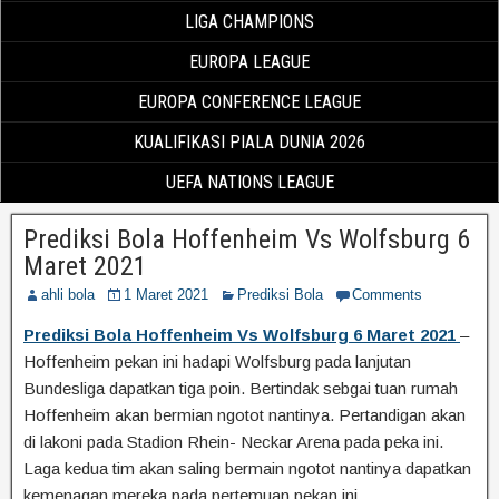
LIGA CHAMPIONS
EUROPA LEAGUE
EUROPA CONFERENCE LEAGUE
KUALIFIKASI PIALA DUNIA 2026
UEFA NATIONS LEAGUE
Prediksi Bola Hoffenheim Vs Wolfsburg 6
Maret 2021
ahli bola
1 Maret 2021
Prediksi Bola
Comments
Prediksi Bola Hoffenheim Vs Wolfsburg 6 Maret 2021
–
Hoffenheim pekan ini hadapi Wolfsburg pada lanjutan
Bundesliga dapatkan tiga poin. Bertindak sebgai tuan rumah
Hoffenheim akan bermian ngotot nantinya. Pertandigan akan
di lakoni pada Stadion Rhein- Neckar Arena pada peka ini.
Laga kedua tim akan saling bermain ngotot nantinya dapatkan
kemenagan mereka pada pertemuan pekan ini.