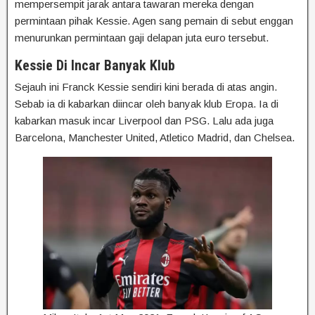
mempersempit jarak antara tawaran mereka dengan
permintaan pihak Kessie. Agen sang pemain di sebut enggan
menurunkan permintaan gaji delapan juta euro tersebut.
Kessie Di Incar Banyak Klub
Sejauh ini Franck Kessie sendiri kini berada di atas angin.
Sebab ia di kabarkan diincar oleh banyak klub Eropa. Ia di
kabarkan masuk incar Liverpool dan PSG. Lalu ada juga
Barcelona, Manchester United, Atletico Madrid, dan Chelsea.