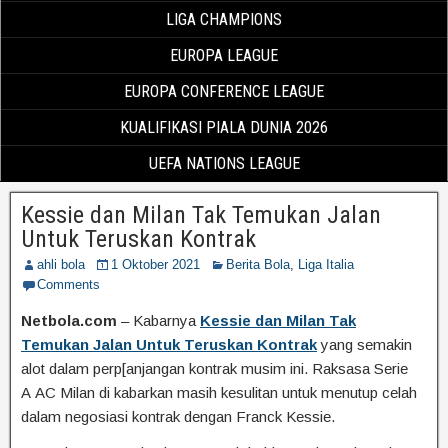
LIGA CHAMPIONS
EUROPA LEAGUE
EUROPA CONFERENCE LEAGUE
KUALIFIKASI PIALA DUNIA 2026
UEFA NATIONS LEAGUE
Kessie dan Milan Tak Temukan Jalan
Untuk Teruskan Kontrak
ahli bola
1 Oktober 2021
Berita Bola
,
Liga Italia
Comments
Netbola.com
–
Kabarnya
Kessie dan Milan Tak
Temukan Jalan Untuk Teruskan Kontrak
yang semakin
alot dalam perp[anjangan kontrak musim ini. Raksasa Serie
A AC Milan di kabarkan masih kesulitan untuk menutup celah
dalam negosiasi kontrak dengan Franck Kessie.