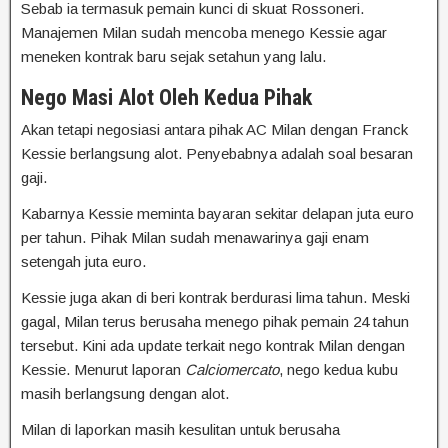
Sebab ia termasuk pemain kunci di skuat Rossoneri.
Manajemen Milan sudah mencoba menego Kessie agar
meneken kontrak baru sejak setahun yang lalu.
Nego Masi Alot Oleh Kedua Pihak
Akan tetapi negosiasi antara pihak AC Milan dengan Franck
Kessie berlangsung alot. Penyebabnya adalah soal besaran
gaji.
Kabarnya Kessie meminta bayaran sekitar delapan juta euro
per tahun. Pihak Milan sudah menawarinya gaji enam
setengah juta euro.
Kessie juga akan di beri kontrak berdurasi lima tahun. Meski
gagal, Milan terus berusaha menego pihak pemain 24 tahun
tersebut. Kini ada update terkait nego kontrak Milan dengan
Kessie. Menurut laporan
Calciomercato
, nego kedua kubu
masih berlangsung dengan alot.
Milan di laporkan masih kesulitan untuk berusaha