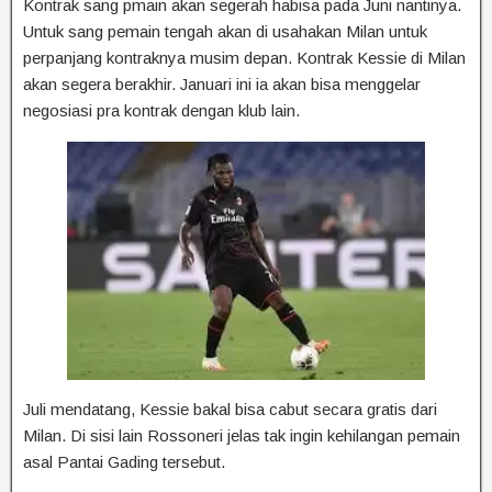
Kontrak sang pmain akan segerah habisa pada Juni nantinya.
Untuk sang pemain tengah akan di usahakan Milan untuk
perpanjang kontraknya musim depan. Kontrak Kessie di Milan
akan segera berakhir. Januari ini ia akan bisa menggelar
negosiasi pra kontrak dengan klub lain.
Juli mendatang, Kessie bakal bisa cabut secara gratis dari
Milan. Di sisi lain Rossoneri jelas tak ingin kehilangan pemain
asal Pantai Gading tersebut.