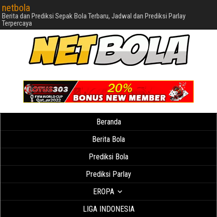
netbola
Berita dan Prediksi Sepak Bola Terbaru, Jadwal dan Prediksi Parlay
Terpercaya
Beranda
Berita Bola
Prediksi Bola
Prediksi Parlay
EROPA
LIGA INDONESIA