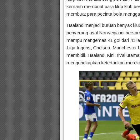
kemarin membuat para klub klub bes
membuat para pecinta bola menggag
Haaland menjadi buruan banyak klub 
penyerang asal Norwegia ini bersa
mampu mengemas 41 gol dari 41 la
Liga Inggris, Chelsea, Manchester 
membidik Haaland. Kini, rival utam
mengungkapkan ketertarikan merek