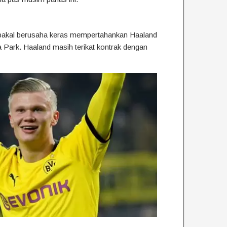
bakal berusaha keras mempertahankan Haaland
na Park. Haaland masih terikat kontrak dengan